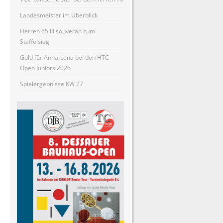
Landesmeister im Überblick
Herren 65 III souverän zum
Staffelsieg
Gold für Anna-Lena bei den HTC
Open Juniors 2026
Spielergebnisse KW 27