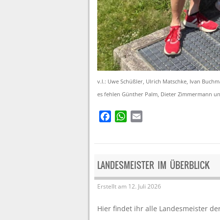
v.l.: Uwe Schüßler, Ulrich Matschke, Ivan Buc
es fehlen Günther Palm, Dieter Zimmermann u
F
W
E
a
h
m
c
a
a
e
t
i
b
s
l
LANDESMEISTER IM ÜBERBLICK
o
A
o
p
Erstellt am
12. Juli 2026
k
p
Hier findet ihr alle Landesmeister d