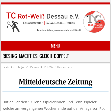
MENU
Skip to content
RIESING MACHT ES GLEICH DOPPELT
Erstellt am
6. Juli 2015
von
TC Rot-Weiß Dessau e.V.
Hut ab vor den 57 Tennisspielerinnen und Tennisspieler,
welche am vergangenen Wochenende auf der Anlage von Rot-