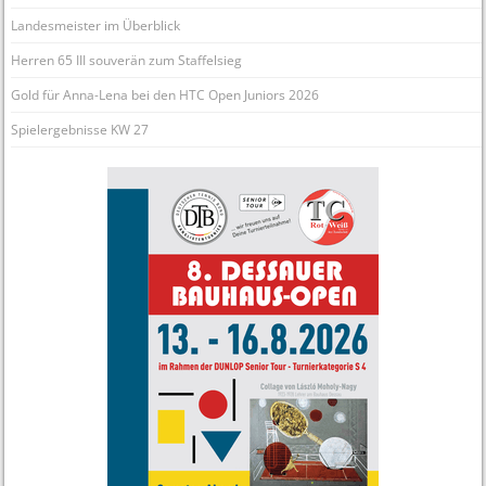
Landesmeister im Überblick
Herren 65 III souverän zum Staffelsieg
Gold für Anna-Lena bei den HTC Open Juniors 2026
Spielergebnisse KW 27