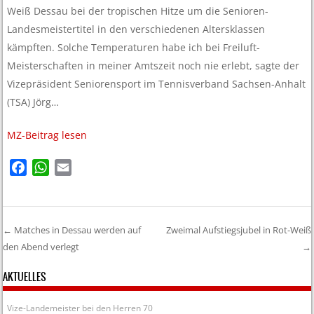
Weiß Dessau bei der tropischen Hitze um die Senioren-
Landesmeistertitel in den verschiedenen Altersklassen
kämpften. Solche Temperaturen habe ich bei Freiluft-
Meisterschaften in meiner Amtszeit noch nie erlebt, sagte der
Vizepräsident Seniorensport im Tennisverband Sachsen-Anhalt
(TSA) Jörg…
MZ-Beitrag lesen
F
W
E
a
h
m
c
a
a
e
t
i
←
Matches in Dessau werden auf
Zweimal Aufstiegsjubel in Rot-Weiß
b
s
l
den Abend verlegt
→
Post navigation
o
A
o
p
AKTUELLES
k
p
Vize-Landemeister bei den Herren 70