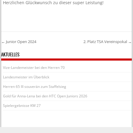
Herzlichen Glückwunsch zu dieser super Leistung!
←
Junior Open 2024
2. Platz TSA Vereinspokal
→
Post navigation
AKTUELLES
Vize-Landemeister bei den Herren 70
Landesmeister im Überblick
Herren 65 III souverän zum Staffelsieg
Gold für Anna-Lena bei den HTC Open Juniors 2026
Spielergebnisse KW 27