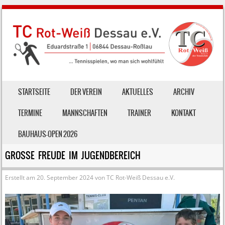
SKIP TO CONTENT
STARTSEITE
DER VEREIN
AKTUELLES
ARCHIV
MENU
TERMINE
MANNSCHAFTEN
TRAINER
KONTAKT
BAUHAUS-OPEN 2026
GROSSE FREUDE IM JUGENDBEREICH
Erstellt am
20. September 2024
von
TC Rot-Weiß Dessau e.V.