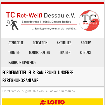
SKIP TO CONTENT
STARTSEITE
DER VEREIN
AKTUELLES
ARCHIV
MENU
TERMINE
MANNSCHAFTEN
TRAINER
KONTAKT
BAUHAUS-OPEN 2026
FÖRDERMITTEL FÜR SANIERUNG UNSERER
BEREGNUNGSANLAGE
Erstellt am
27. August 2025
von
TC Rot-Weiß Dessau e.V.