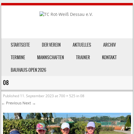
SKIP TO CONTENT
STARTSEITE
DER VEREIN
AKTUELLES
ARCHIV
MENU
TERMINE
MANNSCHAFTEN
TRAINER
KONTAKT
BAUHAUS-OPEN 2026
08
Published
11. September 2023
at
700 × 525
in
08
← Previous
Next →