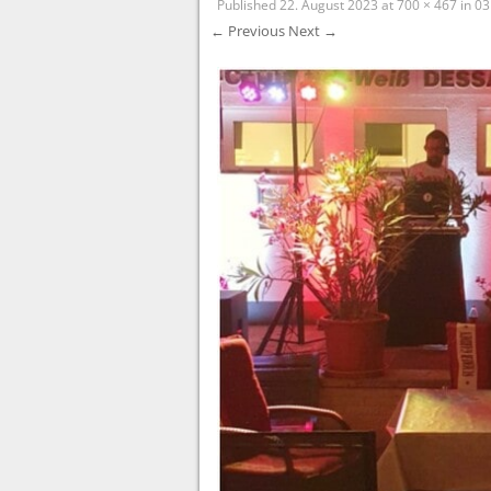
Published
22. August 2023
at
700 × 467
in
03
← Previous
Next →