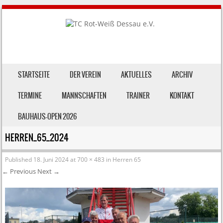
SKIP TO CONTENT
STARTSEITE
DER VEREIN
AKTUELLES
ARCHIV
MENU
TERMINE
MANNSCHAFTEN
TRAINER
KONTAKT
BAUHAUS-OPEN 2026
HERREN_65_2024
Published
18. Juni 2024
at
700 × 483
in
Herren 65
← Previous
Next →